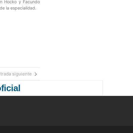
tín Hocko y Facundo
de la especialidad.
trada siguiente
ficial