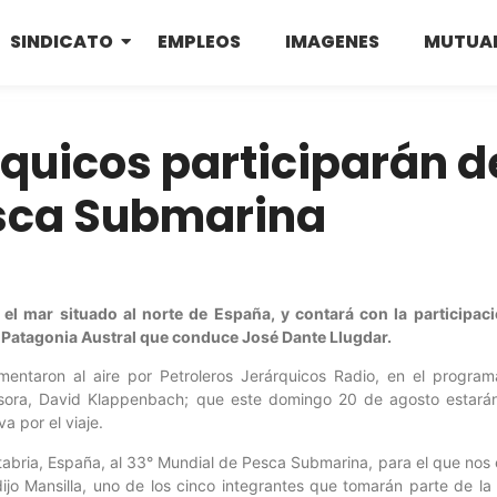
SINDICATO
EMPLEOS
IMAGENES
MUTUA
rquicos participarán d
sca Submarina
el mar situado al norte de España, y contará con la participac
a Patagonia Austral que conduce José Dante Llugdar.
ntaron al aire por Petroleros Jerárquicos Radio, en el programa
emisora, David Klappenbach; que este domingo 20 de agosto estará
a por el viaje.
tabria, España, al 33° Mundial de Pesca Submarina, para el que no
ijo Mansilla, uno de los cinco integrantes que tomarán parte de la 