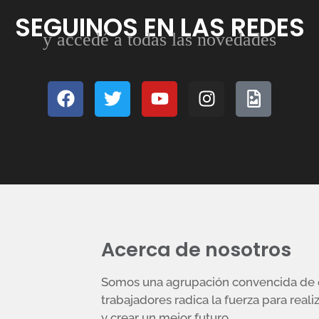
SEGUINOS EN LAS REDES
y accedé a todas las novedades
Acerca de nosotros
Somos una agrupación convencida de q
trabajadores radica la fuerza para reali
y crear un mejor futuro