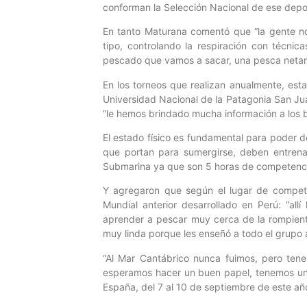
conforman la Selección Nacional de ese depo
En tanto Maturana comentó que “la gente n
tipo, controlando la respiración con técnic
pescado que vamos a sacar, una pesca netam
En los torneos que realizan anualmente, est
Universidad Nacional de la Patagonia San Ju
“le hemos brindado mucha información a los bi
El estado físico es fundamental para poder de
que portan para sumergirse, deben entrena
Submarina ya que son 5 horas de competencia
Y agregaron que según el lugar de compete
Mundial anterior desarrollado en Perú: “a
aprender a pescar muy cerca de la rompient
muy linda porque les enseñó a todo el grupo a
“Al Mar Cantábrico nunca fuimos, pero ten
esperamos hacer un buen papel, tenemos un gr
España, del 7 al 10 de septiembre de este añ