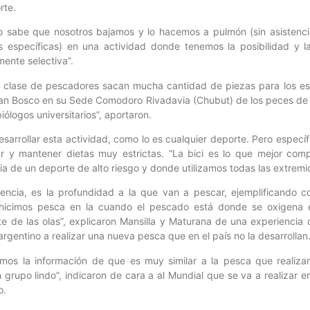
rte.
o sabe que nosotros bajamos y lo hacemos a pulmón (sin asistenci
as específicas) en una actividad donde tenemos la posibilidad y la
ente selectiva”.
a clase de pescadores sacan mucha cantidad de piezas para los est
an Bosco en su Sede Comodoro Rivadavia (Chubut) de los peces de l
ólogos universitarios”, aportaron.
sarrollar esta actividad, como lo es cualquier deporte. Pero específ
r y mantener dietas muy estrictas. “La bici es lo que mejor com
 de un deporte de alto riesgo y donde utilizamos todas las extremi
ncia, es la profundidad a la que van a pescar, ejemplificando co
llí hicimos pesca en la cuando el pescado está donde se oxigena
e de las olas”, explicaron Mansilla y Maturana de una experienci
rgentino a realizar una nueva pesca que en el país no la desarrollan
emos la información de que es muy similar a la pesca que realiza
upo lindo”, indicaron de cara a al Mundial que se va a realizar en
o.