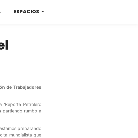
L
ESPACIOS
el
ión de Trabajadores
 ‘Reporte Petrolero
n partiendo rumbo a
s estamos preparando
cita mundialista que