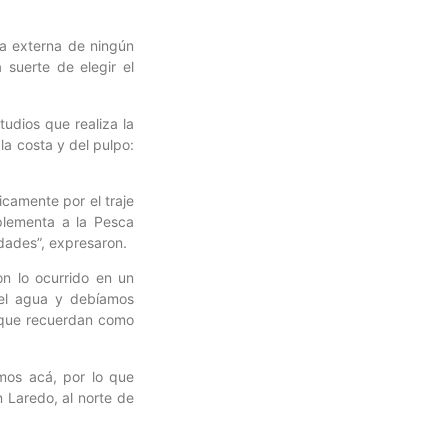
a externa de ningún
 suerte de elegir el
udios que realiza la
a costa y del pulpo:
icamente por el traje
plementa a la Pesca
dades”, expresaron.
n lo ocurrido en un
 el agua y debíamos
a que recuerdan como
.
mos acá, por lo que
 Laredo, al norte de