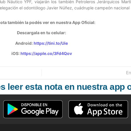
lub Náutico YPF, viajarán los también Petroleros Jerárquicos Mar
delegación el odontólogo Javier Núñez, cuádruple campeón nacional 
ota también la podés ver en nuestra App Oficial:
Descargala en tu celular:
Android:
https://tini.to/Uie
iOS:
https://apple.co/3Fd4Qov
En
 leer esta nota en nuestra app o