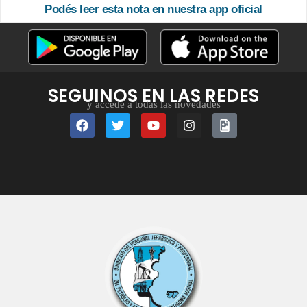
Podés leer esta nota en nuestra app oficial
SEGUINOS EN LAS REDES
y accedé a todas las novedades