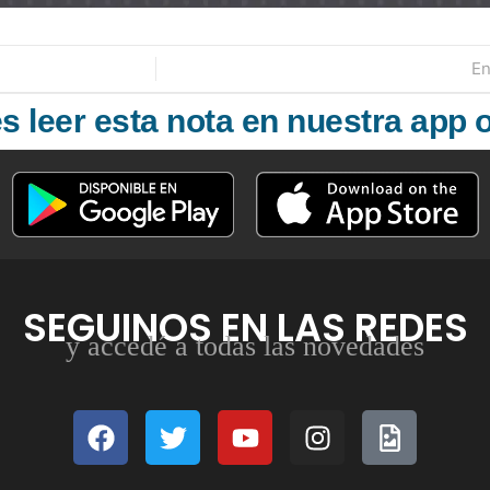
En
 leer esta nota en nuestra app o
SEGUINOS EN LAS REDES
y accedé a todas las novedades