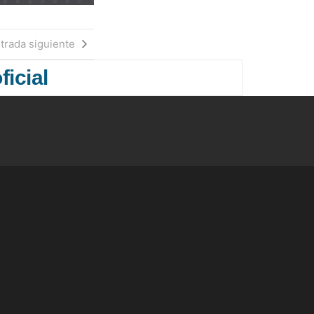
trada siguiente
ficial