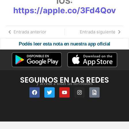
iOS:
https://apple.co/3Fd4Qov
Entrada anterior
Entrada siguiente
Podés leer esta nota en nuestra app oficial
SEGUINOS EN LAS REDES
y accedé a todas las novedades