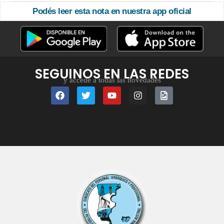
Podés leer esta nota en nuestra app oficial
SEGUINOS EN LAS REDES
y accedé a todas las novedades