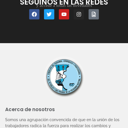
SEGUINOS EN LAS REDES
y accedé a todas las novedades
Acerca de nosotros
Somos una agrupación convencida de que en la unión de los
trabajadores radica la fuerza para realizar los cambios y