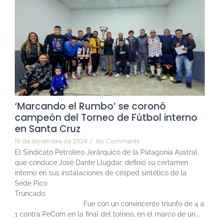
‘Marcando el Rumbo’ se coronó
campeón del Torneo de Fútbol interno
en Santa Cruz
10 de diciembre de 2024
/
No Comments
El Sindicato Petrolero Jerárquico de la Patagonia Austral
que conduce José Dante Llugdar, definió su certamen
interno en sus instalaciones de césped sintético de la
Sede Pico
Truncado
Fue con un convincente triunfo de 4 a
1 contra PeCom en la final del torneo, en el marco de un...