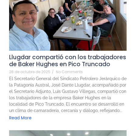
Llugdar compartió con los trabajadores
de Baker Hughes en Pico Truncado
28 de octubre de 2025
/
No Comments
El Secretario General del Sindicato Petrolero Jerárquico de
la Patagonia Austral, José Dante Llugdar, acompañado por
el Secretario Adjunto, Luis Gustavo Villegas, compartió con
los trabajadores de la empresa Baker Hughes en la
localidad de Pico Truncado. El encuentro se desarrolló en
un clima de camaradería, cercanía y diálogo, reflejando...
Read More