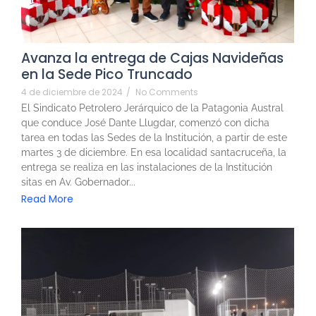
Avanza la entrega de Cajas Navideñas
en la Sede Pico Truncado
4 de diciembre de 2024
/
No Comments
El Sindicato Petrolero Jerárquico de la Patagonia Austral
que conduce José Dante Llugdar, comenzó con dicha
tarea en todas las Sedes de la Institución, a partir de este
martes 3 de diciembre. En esa localidad santacruceña, la
entrega se realiza en las instalaciones de la Institución
sitas en Av. Gobernador...
Read More