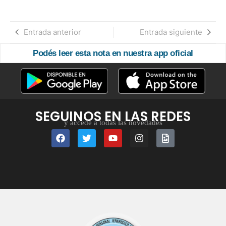
Entrada anterior
Entrada siguiente
Podés leer esta nota en nuestra app oficial
SEGUINOS EN LAS REDES
y accedé a todas las novedades