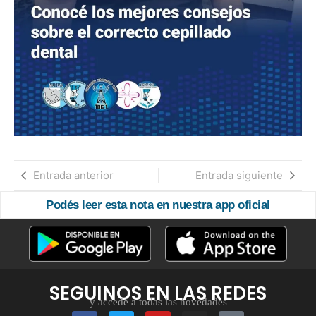
Entrada anterior
Entrada siguiente
Podés leer esta nota en nuestra app oficial
SEGUINOS EN LAS REDES
y accedé a todas las novedades