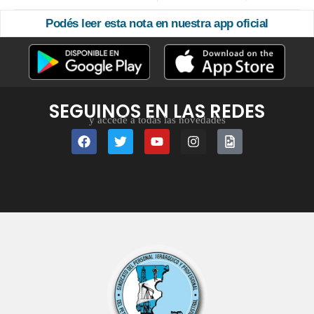
Podés leer esta nota en nuestra app oficial
SEGUINOS EN LAS REDES
y accedé a todas las novedades