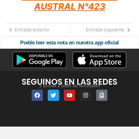
AUSTRAL N°423
Entrada anterior
Entrada siguiente
Podés leer esta nota en nuestra app oficial
SEGUINOS EN LAS REDES
y accedé a todas las novedades