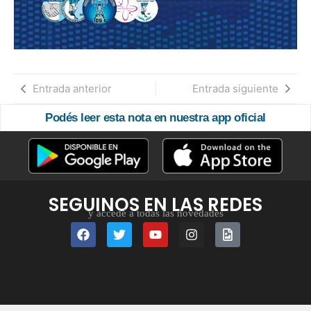
Entrada anterior
Entrada siguiente
Podés leer esta nota en nuestra app oficial
SEGUINOS EN LAS REDES
y accedé a todas las novedades