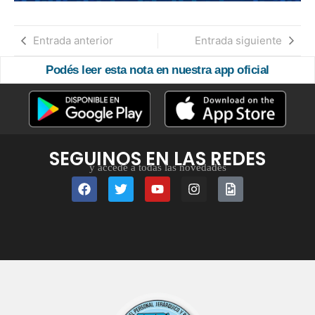
Entrada anterior
Entrada siguiente
Podés leer esta nota en nuestra app oficial
SEGUINOS EN LAS REDES
y accedé a todas las novedades