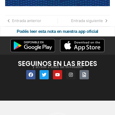
Entrada anterior
Entrada siguiente
Podés leer esta nota en nuestra app oficial
SEGUINOS EN LAS REDES
y accedé a todas las novedades