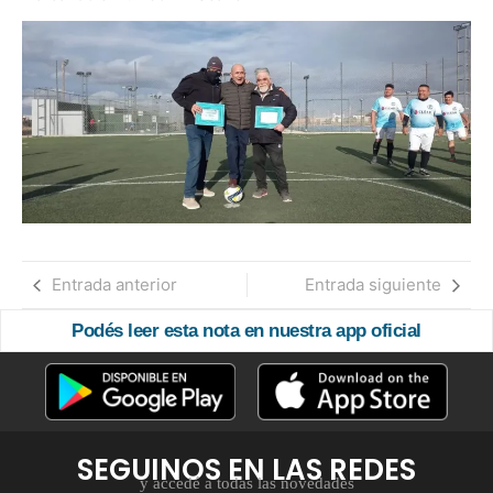
Entrada anterior
Entrada siguiente
Podés leer esta nota en nuestra app oficial
SEGUINOS EN LAS REDES
y accedé a todas las novedades