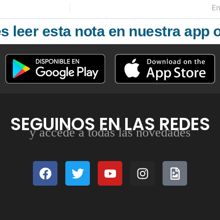
En
 leer esta nota en nuestra app o
SEGUINOS EN LAS REDES
y accedé a todas las novedades