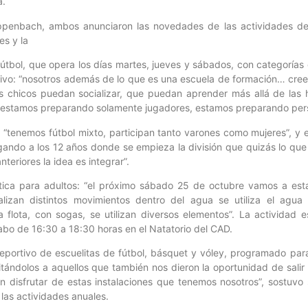
a.
lappenbach, ambos anunciaron las novedades de las actividades de
es y la
 fútbol, que opera los días martes, jueves y sábados, con categoría
mativo: “nosotros además de lo que es una escuela de formación… c
s chicos puedan socializar, que puedan aprender más allá de las 
 estamos preparando solamente jugadores, estamos preparando pers
: “tenemos fútbol mixto, participan tanto varones como mujeres”, y e
ndo a los 12 años donde se empieza la división que quizás lo que e
teriores la idea es integrar”.
tica para adultos: “el próximo sábado 25 de octubre vamos a est
lizan distintos movimientos dentro del agua se utiliza el agua 
 flota, con sogas, se utilizan diversos elementos”. La actividad e
cabo de 16:30 a 18:30 horas en el Natatorio del CAD.
deportivo de escuelitas de fútbol, básquet y vóley, programado par
itándolos a aquellos que también nos dieron la oportunidad de salir 
 disfrutar de estas instalaciones que tenemos nosotros”, sostuvo
 las actividades anuales.