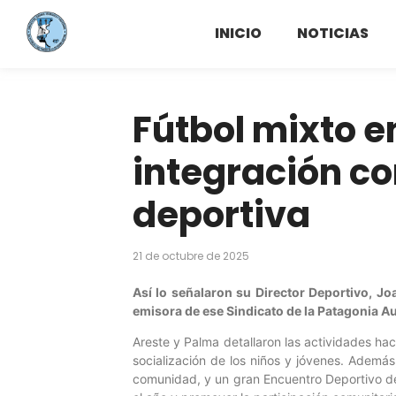
INICIO
NOTICIAS
Fútbol mixto e
integración co
deportiva
21 de octubre de 2025
Así lo señalaron su Director Deportivo, Joa
emisora de ese Sindicato de la Patagonia A
Areste y Palma detallaron las actividades ha
socialización de los niños y jóvenes. Además
comunidad, y un gran Encuentro Deportivo de 