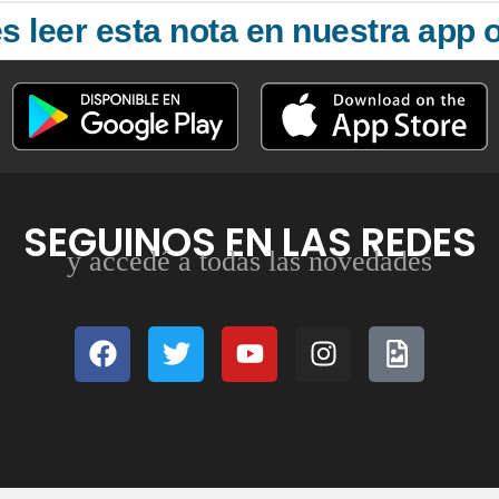
 leer esta nota en nuestra app o
SEGUINOS EN LAS REDES
y accedé a todas las novedades