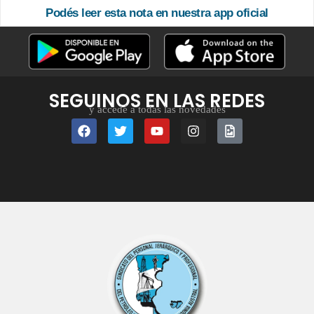
Podés leer esta nota en nuestra app oficial
SEGUINOS EN LAS REDES
y accedé a todas las novedades