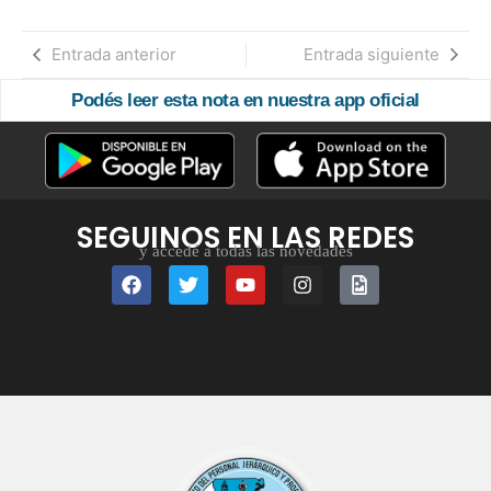
Entrada anterior
Entrada siguiente
Podés leer esta nota en nuestra app oficial
SEGUINOS EN LAS REDES
y accedé a todas las novedades