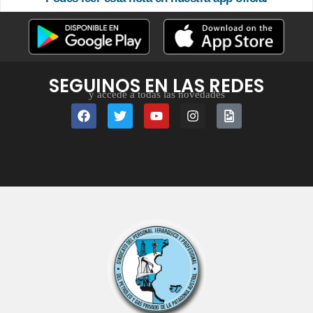
SEGUINOS EN LAS REDES
y accedé a todas las novedades