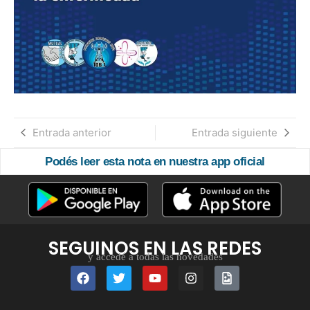
Entrada anterior
Entrada siguiente
Podés leer esta nota en nuestra app oficial
SEGUINOS EN LAS REDES
y accedé a todas las novedades