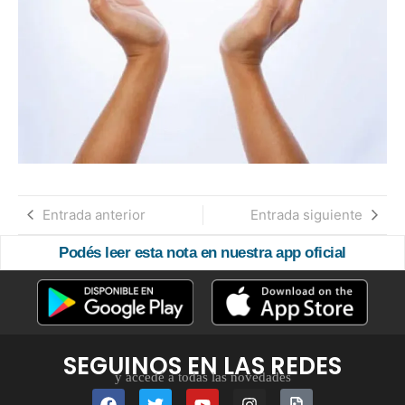
Entrada anterior
Entrada siguiente
Podés leer esta nota en nuestra app oficial
SEGUINOS EN LAS REDES
y accedé a todas las novedades