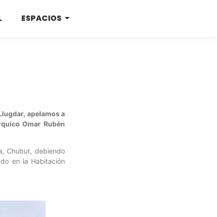
L
ESPACIOS
 Llugdar, apelamos a
árquico Omar Rubén
ia, Chubut, debiendo
ado en la Habitación