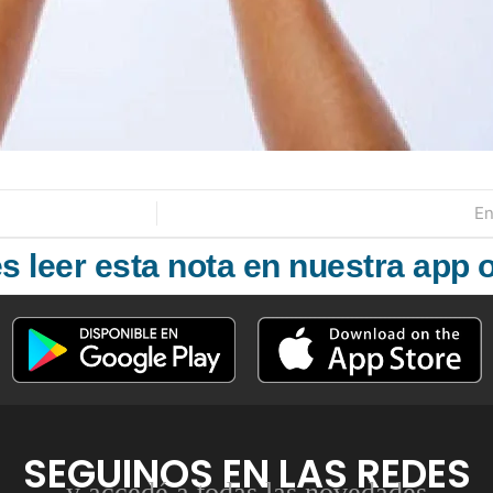
En
 leer esta nota en nuestra app o
SEGUINOS EN LAS REDES
y accedé a todas las novedades