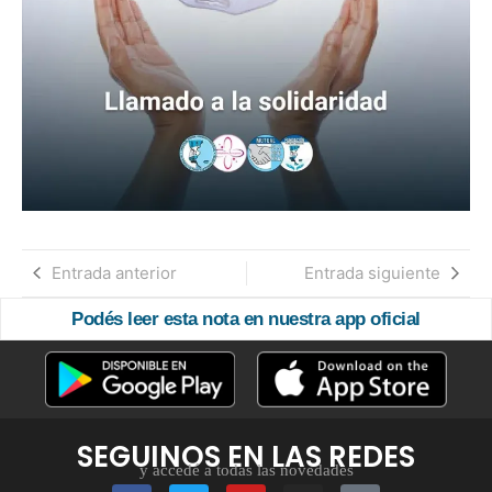
Entrada anterior
Entrada siguiente
Podés leer esta nota en nuestra app oficial
SEGUINOS EN LAS REDES
y accedé a todas las novedades