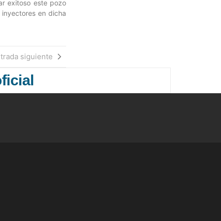
ar exitoso este pozo
 inyectores en dicha
trada siguiente
ficial