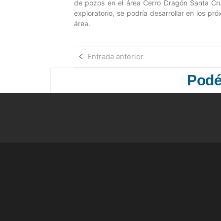
de pozos en el área Cerro Dragón Santa Cruz
exploratorio, se podría desarrollar en los p
área.
Entrada anterior
Podés