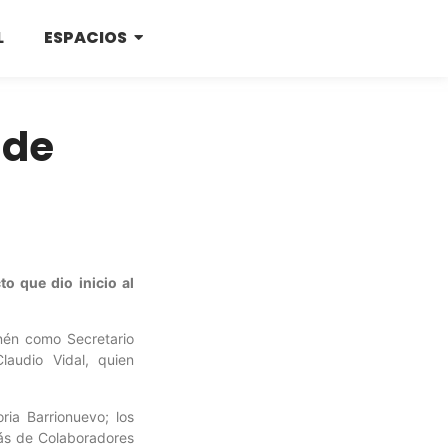
L
ESPACIOS
 de
to que dio inicio al
nén como Secretario
audio Vidal, quien
oria Barrionuevo; los
más de Colaboradores