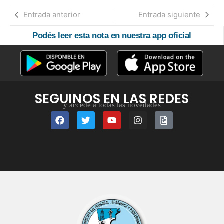
Entrada anterior
Entrada siguiente
Podés leer esta nota en nuestra app oficial
SEGUINOS EN LAS REDES
y accedé a todas las novedades