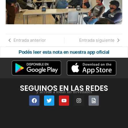
Entrada anterior
Entrada siguiente
Podés leer esta nota en nuestra app oficial
SEGUINOS EN LAS REDES
y accedé a todas las novedades