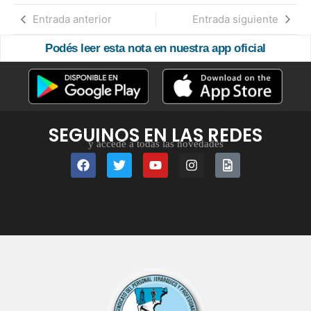
Entrada anterior
Entrada siguiente
Podés leer esta nota en nuestra app oficial
SEGUINOS EN LAS REDES
y accedé a todas las novedades