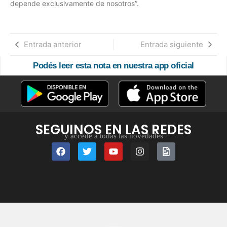
depende exclusivamente de nosotros”.
Entrada anterior
Entrada siguiente
Podés leer esta nota en nuestra app oficial
SEGUINOS EN LAS REDES
y accedé a todas las novedades