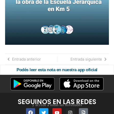
Entrada anterior
Entrada siguiente
Podés leer esta nota en nuestra app oficial
SEGUINOS EN LAS REDES
y accedé a todas las novedades