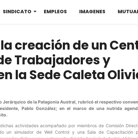
SINDICATO
EMPLEOS
IMAGENES
MUTUA
 la creación de un Cen
de Trabajadores y
n la Sede Caleta Olivi
ro Jerárquico de la Patagonia Austral, rubricó el respectivo conve
esidente, Pablo González; en el marco de una nutrida agenda
ito.
 dichas actividades acompañado por miembros de Comisión Directiv
o un simulador de Well Control y una Sala de Capacitación p