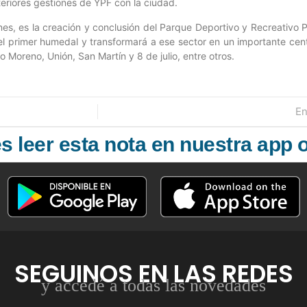
teriores gestiones de YPF con la ciudad.
unes, es la creación y conclusión del Parque Deportivo y Recreativo
l primer humedal y transformará a ese sector en un importante cen
o Moreno, Unión, San Martín y 8 de julio, entre otros.
En
 leer esta nota en nuestra app o
SEGUINOS EN LAS REDES
y accedé a todas las novedades