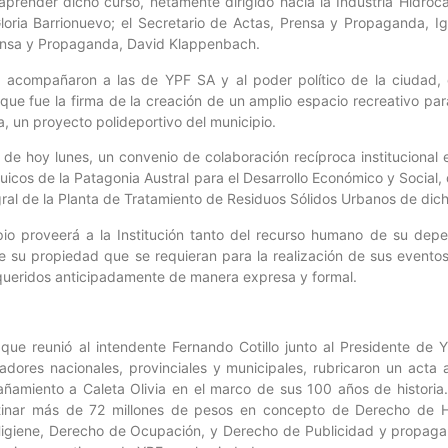
aprender dicho curso, netamente dirigido hacia la Industria Hidroca
 Gloria Barrionuevo; el Secretario de Actas, Prensa y Propaganda, Ig
ensa y Propaganda, David Klappenbach.
to acompañaron a las de YPF SA y al poder político de la ciudad
o que fue la firma de la creación de un amplio espacio recreativo p
 un proyecto polideportivo del municipio.
de hoy lunes, un convenio de colaboración recíproca institucional e
quicos de la Patagonia Austral para el Desarrollo Económico y Social,
gral de la Planta de Tratamiento de Residuos Sólidos Urbanos de dich
ipio proveerá a la Institución tanto del recurso humano de su de
e su propiedad que se requieran para la realización de sus eventos
queridos anticipadamente de manera expresa y formal.
que reunió al intendente Fernando Cotillo junto al Presidente de 
ladores nacionales, provinciales y municipales, rubricaron un acta a
amiento a Caleta Olivia en el marco de sus 100 años de historia
tinar más de 72 millones de pesos en concepto de Derecho de Ha
Higiene, Derecho de Ocupación, y Derecho de Publicidad y propaga