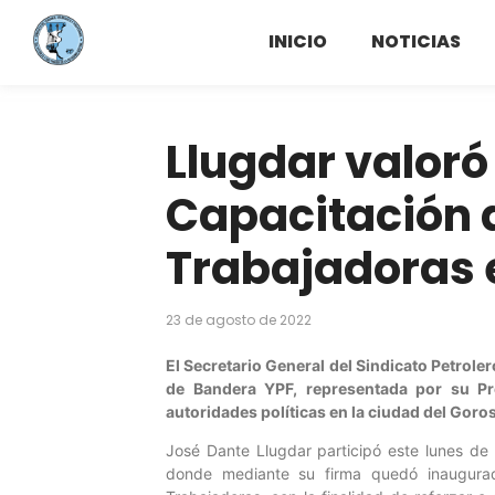
INICIO
NOTICIAS
Llugdar valoró
Capacitación 
Trabajadoras e
23 de agosto de 2022
El Secretario General del Sindicato Petrole
de Bandera YPF, representada por su Pr
autoridades políticas en la ciudad del Goros
José Dante Llugdar participó este lunes de
donde mediante su firma quedó inaugurad