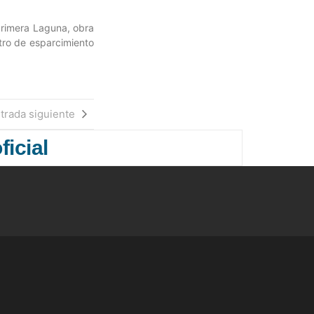
 Primera Laguna, obra
tro de esparcimiento
trada siguiente
ficial