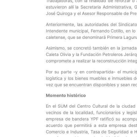
Trabajadoras, con la finalidad de reforzar o 
estuvieron allí la Secretaria Administrativa,
José Quiroga y el Asesor Responsable de Pr
Anteriormente, las autoridades del Sindica
Intendente municipal, Fernando Cotillo, en l
caletense, que se denominará Primera Laguna,
Asimismo, se concretó también en la jornada 
Caleta Olivia y la Fundación Petroleros Jerár
compromete a realizar la reconstrucción inte
Por su parte -y en contrapartida- el munic
logística y los bienes muebles e inmuebles d
vez que se encuentran disponibles y sean re
Momento histórico
En el SUM del Centro Cultural de la ciudad 
vecinos de la localidad, funcionarios y legis
empresa de bandera YPF ratificó su acompañ
acuerdo que permitirá a esta empresa des
Comercio e Industria, Tasa de Seguridad e 