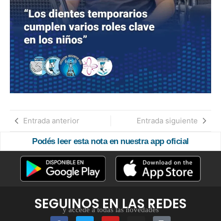
Entrada anterior
Entrada siguiente
Podés leer esta nota en nuestra app oficial
SEGUINOS EN LAS REDES
y accedé a todas las novedades