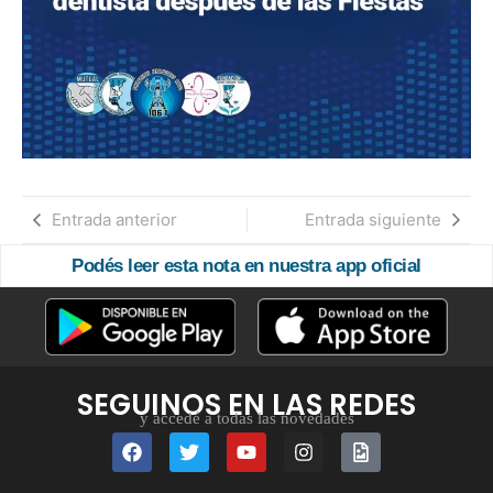
Entrada anterior
Entrada siguiente
Podés leer esta nota en nuestra app oficial
SEGUINOS EN LAS REDES
y accedé a todas las novedades