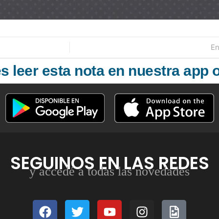
En
 leer esta nota en nuestra app o
SEGUINOS EN LAS REDES
y accedé a todas las novedades