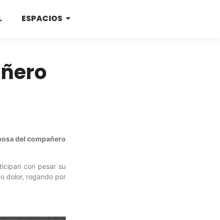
L
ESPACIOS
añero
esposa del compañero
rticipan con pesar su
o dolor, rogando por