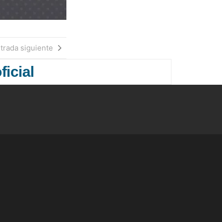
trada siguiente
ficial