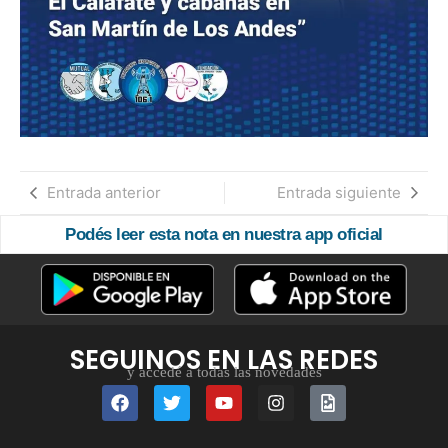
Entrada anterior
Entrada siguiente
Podés leer esta nota en nuestra app oficial
SEGUINOS EN LAS REDES
y accedé a todas las novedades