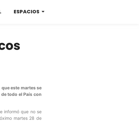
L
ESPACIOS
icos
ó que este martes se
 de todo el País con
 se informó que no se
próximo martes 28 de