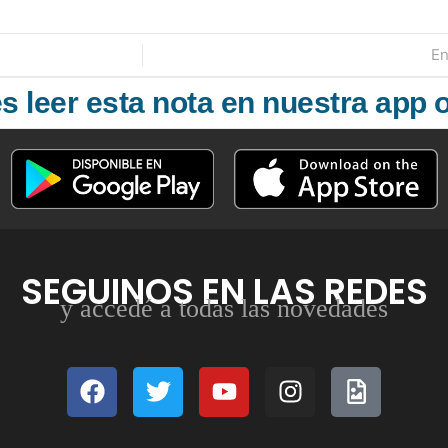
En
 leer esta nota en nuestra app o
SEGUINOS EN LAS REDES
y accedé a todas las novedades