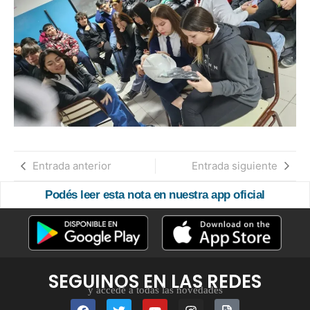
Entrada anterior
Entrada siguiente
Podés leer esta nota en nuestra app oficial
SEGUINOS EN LAS REDES
y accedé a todas las novedades