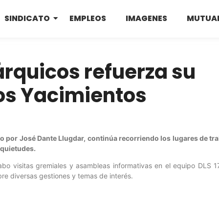
SINDICATO
EMPLEOS
IMAGENES
MUTUA
árquicos refuerza su
los Yacimientos
do por José Dante Llugdar, continúa recorriendo los lugares de tra
nquietudes.
abo visitas gremiales y asambleas informativas en el equipo DLS 1
bre diversas gestiones y temas de interés.