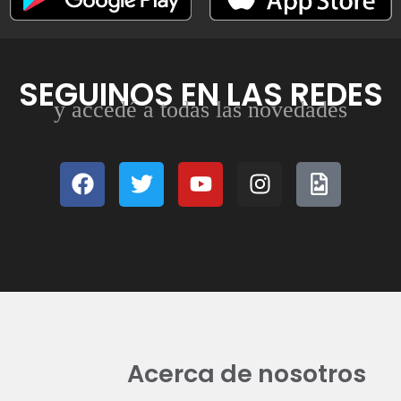
SEGUINOS EN LAS REDES
y accedé a todas las novedades
Acerca de nosotros