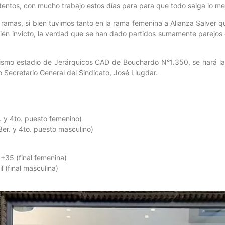
tentos, con mucho trabajo estos días para para que todo salga lo mej
ramas, si bien tuvimos tanto en la rama femenina a Alianza Salver q
n invicto, la verdad que se han dado partidos sumamente parejos c
l mismo estadio de Jerárquicos CAD de Bouchardo N°1.350, se hará l
 Secretario General del Sindicato, José Llugdar.
r. y 4to. puesto femenino)
3er. y 4to. puesto masculino)
 +35 (final femenina)
 (final masculina)