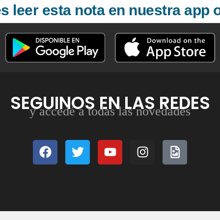
 leer esta nota en nuestra app o
SEGUINOS EN LAS REDES
y accedé a todas las novedades