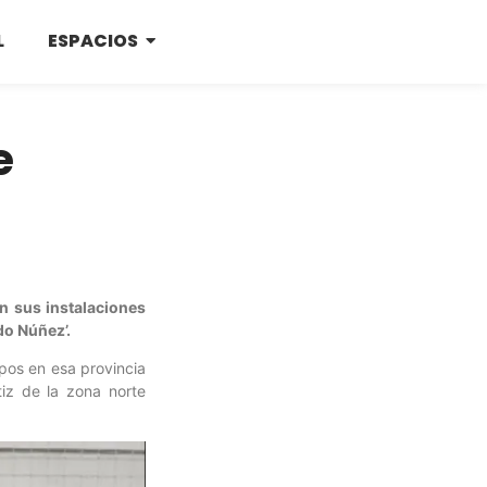
L
ESPACIOS
e
en sus instalaciones
do Núñez’.
pos en esa provincia
tiz de la zona norte