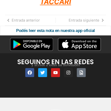
TACCARI
Entrada anterior
Entrada siguiente
Podés leer esta nota en nuestra app oficial
SEGUINOS EN LAS REDES
y accedé a todas las novedades