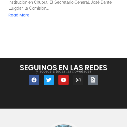
Institución en Chubut. El Secretario General, José Dante
Llugdar, la Comisión...
Read More
SEGUINOS EN LAS REDES
y accedé a todas las novedades