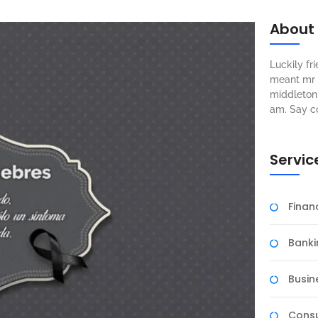
About
Luckily f
meant mr s
middleton 
am. Say c
Servic
Fina
Banki
Busin
Consu