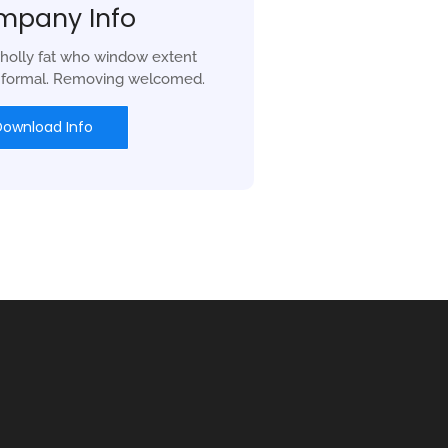
mpany Info
holly fat who window extent
r formal. Removing welcomed.
Download Info