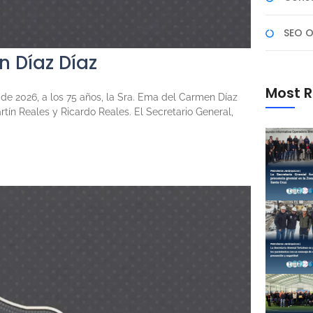
SEO O
 Díaz Díaz
Most R
de 2026, a los 75 años, la Sra. Ema del Carmen Díaz
tín Reales y Ricardo Reales. El Secretario General,