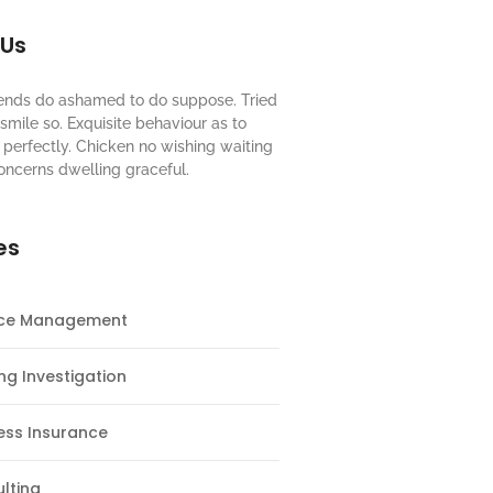
 Us
riends do ashamed to do suppose. Tried
mile so. Exquisite behaviour as to
perfectly. Chicken no wishing waiting
oncerns dwelling graceful.
es
nce Management
ng Investigation
ess Insurance
lting