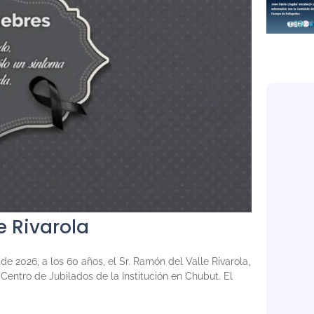
e Rivarola
e 2026, a los 60 años, el Sr. Ramón del Valle Rivarola,
entro de Jubilados de la Institución en Chubut. El