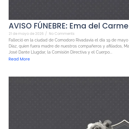
AVISO FÚNEBRE: Ema del Carmen
21 de mayo de 2026
/
No Comments
Falleció en la ciudad de Comodoro Rivadavia el día 19 de mayo 
Díaz, quien fuera madre de nuestros compañeros y afiliados, Mar
José Dante Llugdar, la Comisión Directiva y el Cuerpo...
Read More