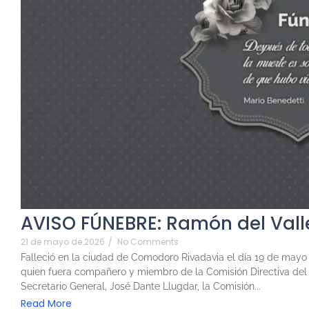
AVISO FÚNEBRE: Ramón del Vall
21 de mayo de 2026
/
No Comments
Falleció en la ciudad de Comodoro Rivadavia el día 19 de mayo d
quien fuera compañero y miembro de la Comisión Directiva del C
Secretario General, José Dante Llugdar, la Comisión...
Read More