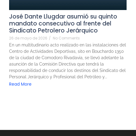
José Dante Llugdar asumió su quinto
mandato consecutivo al frente del
Sindicato Petrolero Jerárquico
26 de mayo de 2026
/
No Comments
En un multitudinario acto realizado en las instalaciones del
Centro de Actividades Deportivas, sito en Bouchardo 1350
de la ciudad de Comodoro Rivadavia, se llevó adelante la
asunción de la Comisión Directiva que tendrá la
responsabilidad de conducir los destinos del Sindicato del
Personal Jerárquico y Profesional del Petróleo y...
Read More