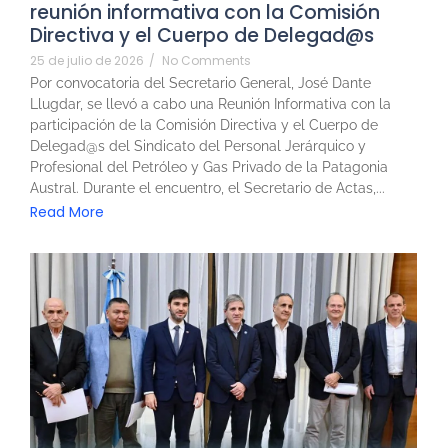
reunión informativa con la Comisión
Directiva y el Cuerpo de Delegad@s
25 de julio de 2026
/
No Comments
Por convocatoria del Secretario General, José Dante
Llugdar, se llevó a cabo una Reunión Informativa con la
participación de la Comisión Directiva y el Cuerpo de
Delegad@s del Sindicato del Personal Jerárquico y
Profesional del Petróleo y Gas Privado de la Patagonia
Austral. Durante el encuentro, el Secretario de Actas,...
Read More