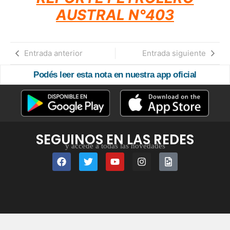
AUSTRAL N°403
Entrada anterior
Entrada siguiente
Podés leer esta nota en nuestra app oficial
SEGUINOS EN LAS REDES
y accedé a todas las novedades