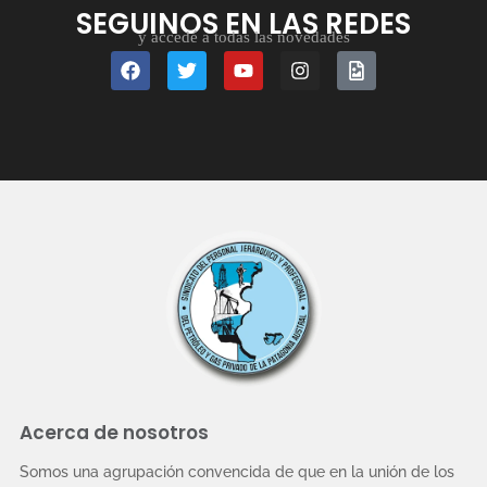
SEGUINOS EN LAS REDES
y accedé a todas las novedades
Acerca de nosotros
Somos una agrupación convencida de que en la unión de los