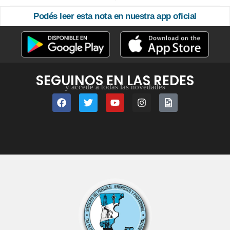
Podés leer esta nota en nuestra app oficial
SEGUINOS EN LAS REDES
y accedé a todas las novedades