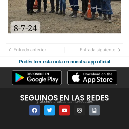
Entrada anterior
Entrada siguiente
Podés leer esta nota en nuestra app oficial
SEGUINOS EN LAS REDES
y accedé a todas las novedades