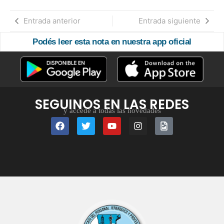
Entrada anterior
Entrada siguiente
Podés leer esta nota en nuestra app oficial
SEGUINOS EN LAS REDES
y accedé a todas las novedades